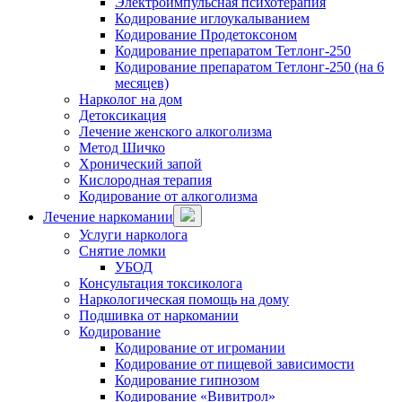
Электроимпульсная психотерапия
Кодирование иглоукалыванием
Кодирование Продетоксоном
Кодирование препаратом Тетлонг-250
Кодирование препаратом Тетлонг-250 (на 6
месяцев)
Нарколог на дом
Детоксикация
Лечение женского алкоголизма
Метод Шичко
Хронический запой
Кислородная терапия
Кодирование от алкоголизма
Лечение наркомании
Услуги нарколога
Снятие ломки
УБОД
Консультация токсиколога
Наркологическая помощь на дому
Подшивка от наркомании
Кодирование
Кодирование от игромании
Кодирование от пищевой зависимости
Кодирование гипнозом
Кодирование «Вивитрол»