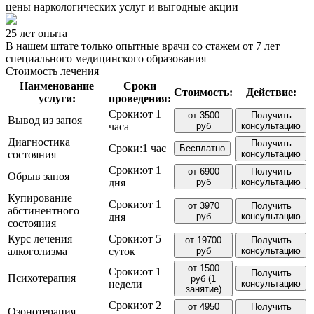
цены наркологических услуг и выгодные акции
25 лет опыта
В нашем штате только опытные врачи со стажем от 7 лет
специального медицинского образования
Стоимость лечения
Наименование
Сроки
Стоимость:
Действие:
услуги:
проведения:
Сроки:
от 1
от 3500
Получить
Вывод из запоя
часа
руб
консультацию
Диагностика
Получить
Сроки:
1 час
Бесплатно
состояния
консультацию
Сроки:
от 1
от 6900
Получить
Обрыв запоя
дня
руб
консультацию
Купирование
Сроки:
от 1
от 3970
Получить
абстинентного
дня
руб
консультацию
состояния
Курс лечения
Сроки:
от 5
от 19700
Получить
алкоголизма
суток
руб
консультацию
от 1500
Сроки:
от 1
Получить
Психотерапия
руб (1
недели
консультацию
занятие)
Сроки:
от 2
от 4950
Получить
Озонотерапия