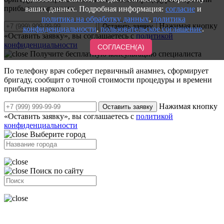
прибытия нарколога
ваших данных. Подробная информация:
согласие
и
политика на обработку данных
,
политика
Нажимая кнопку
Оставить заявку
конфиденциальности
,
пользовательское соглашение
.
«Оставить заявку», вы соглашаетесь с
политикой
конфиденциальности
СОГЛАСЕН(А)
Получите бесплатную консультацию специалиста
По телефону врач соберет первичный анамнез, сформирует
бригаду, сообщит о точной стоимости процедуры и времени
прибытия нарколога
Нажимая кнопку
Оставить заявку
«Оставить заявку», вы соглашаетесь с
политикой
конфиденциальности
Выберите город
Поиск по сайту