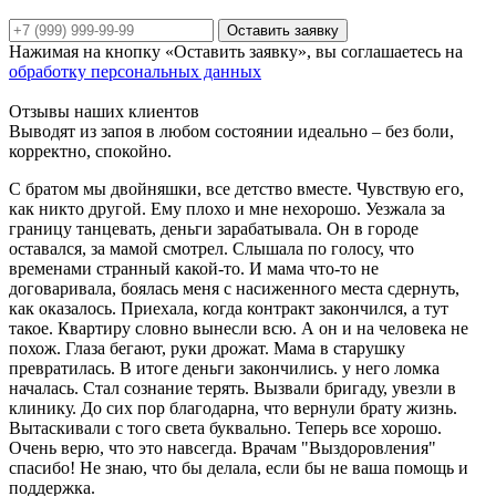
Оставить заявку
Нажимая на кнопку «Оставить заявку», вы соглашаетесь на
обработку персональных данных
Отзывы наших клиентов
Выводят из запоя в любом состоянии идеально – без боли,
корректно, спокойно.
С братом мы двойняшки, все детство вместе. Чувствую его,
как никто другой. Ему плохо и мне нехорошо. Уезжала за
границу танцевать, деньги зарабатывала. Он в городе
оставался, за мамой смотрел. Слышала по голосу, что
временами странный какой-то. И мама что-то не
договаривала, боялась меня с насиженного места сдернуть,
как оказалось. Приехала, когда контракт закончился, а тут
такое. Квартиру словно вынесли всю. А он и на человека не
похож. Глаза бегают, руки дрожат. Мама в старушку
превратилась. В итоге деньги закончились. у него ломка
началась. Стал сознание терять. Вызвали бригаду, увезли в
клинику. До сих пор благодарна, что вернули брату жизнь.
Вытаскивали с того света буквально. Теперь все хорошо.
Очень верю, что это навсегда. Врачам "Выздоровления"
спасибо! Не знаю, что бы делала, если бы не ваша помощь и
поддержка.