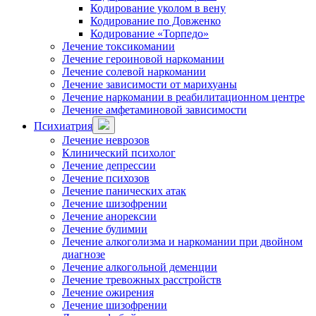
Кодирование уколом в вену
Кодирование по Довженко
Кодирование «Торпедо»
Лечение токсикомании
Лечение героиновой наркомании
Лечение солевой наркомании
Лечение зависимости от марихуаны
Лечение наркомании в реабилитационном центре
Лечение амфетаминовой зависимости
Психиатрия
Лечение неврозов
Клинический психолог
Лечение депрессии
Лечение психозов
Лечение панических атак
Лечение шизофрении
Лечение анорексии
Лечение булимии
Лечение алкоголизма и наркомании при двойном
диагнозе
Лечение алкогольной деменции
Лечение тревожных расстройств
Лечение ожирения
Лечение шизофрении